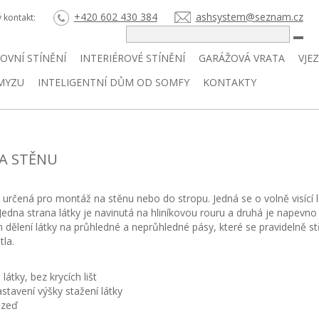
+420 602 430 384
ashsystem@seznam.cz
ý kontakt:
HLE
OVNÍ STÍNĚNÍ
INTERIÉROVÉ STÍNĚNÍ
GARÁŽOVÁ VRATA
VJE
HMYZU
INTELIGENTNÍ DŮM OD SOMFY
KONTAKTY
NA STĚNU
, určená pro montáž na stěnu nebo do stropu. Jedná se o volně visící 
 Jedna strana látky je navinutá na hliníkovou rouru a druhá je napevno 
m dělení látky na průhledné a neprůhledné pásy, které se pravidelně 
tla.
átky, bez krycích lišt
tavení výšky stažení látky
 zeď