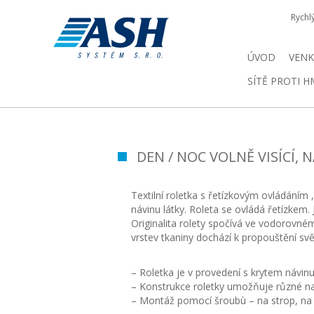
Rychl
ÚVOD
VENK
SÍTĚ PROTI 
DEN / NOC VOLNĚ VISÍCÍ, 
Textilní roletka s řetízkovým ovládáním 
návinu látky. Roleta se ovládá řetízkem.
Originalita rolety spočívá ve vodorovné
vrstev tkaniny dochází k propouštění svě
– Roletka je v provedení s krytem návinu l
– Konstrukce roletky umožňuje různé nas
– Montáž pomocí šroubù – na strop, na