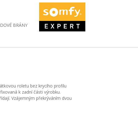
DAT
ZDOVÉ BRÁNY
látkovou roletu bez krycího profilu
fixovaná k zadní části výrobku.
střídají. Vzájemným překrýváním dvou