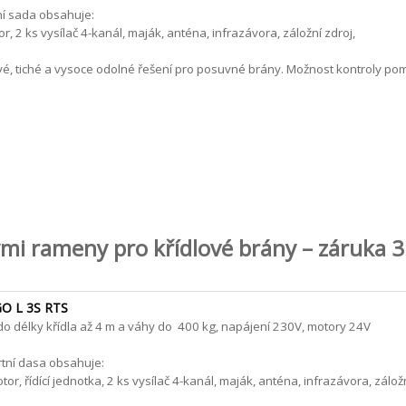
í sada obsahuje:
r, 2 ks vysílač 4-kanál, maják, anténa, infrazávora, záložní zdroj,
vé, tiché a vysoce odolné řešení pro posuvné brány. Možnost kontroly po
mi rameny pro křídlové brány – záruka 3
O L 3S RTS
do délky křídla až 4 m a váhy do 400 kg, napájení 230V, motory 24V
tní dasa obsahuje:
tor, řídící jednotka, 2 ks vysílač 4-kanál, maják, anténa, infrazávora, záložn