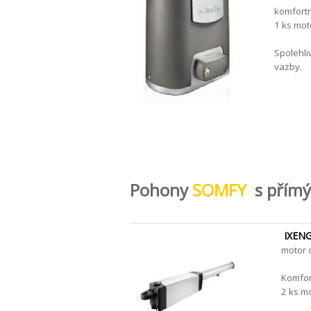
komfortn
1 ks moto
Spolehli
vazby.
Pohony
SOMFY
s přímý
IXENG
motor 
Komfor
2 ks mo