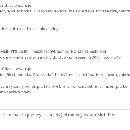
ní dasa obsahuje:
or, řídící jednotka, 2 ks vysílač 4-kanál, maják, anténa, infrazávora, záložn
 efektivní a snadno instalovatelný
Multi Pro 3S
io
(možnost ovl. pomocí PC, tablet, mobilem)
o délky křídla až 2,5 m a váhy do 300 kg, napájení 230V, motory 24V
ní dasa obsahuje:
or, řídící jednotka, 2 ks vysílač 4-kanál, maják, anténa, infrazávora, záložn
ivý a výkonný pohon pro křídlové brány. Funkce zpětného hlášení pro kon
ho zavření brány.
lní ramena pro pohony s kloubovými rameny Axovia Multi Pro