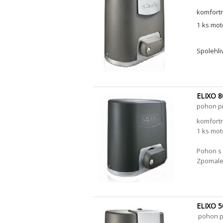
komfortn
1 ks mot
Spolehli
ELIXO 
pohon pr
komfortn
1 ks mot
Pohon s
Zpomale
ELIXO 5
pohon pr