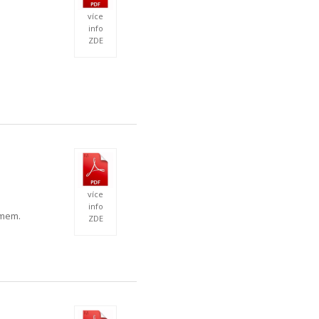
více
info
ZDE
více
info
smem.
ZDE