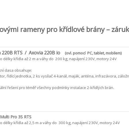
ovými rameny pro křídlové brány – záruk
a 220B RTS / Axovia 220B io
(ovl. pomocí PC, tablet, mobilem)
o délky křídla až 2 m a váhy do 200 kg, napájení 230V, motory 24V
ní dasa obsahuje:
or, řídící jednotka, 2 ks vysílač 4-kanál, maják, anténa, infrazávora, záložn
ální řešení pro téměř všechny podmínky instalace 2-křídlých brán.
 Multi Pro 3S RTS
o délky křídla až 2,5 m a váhy do 300 kg, napájení 230V, motory 24V