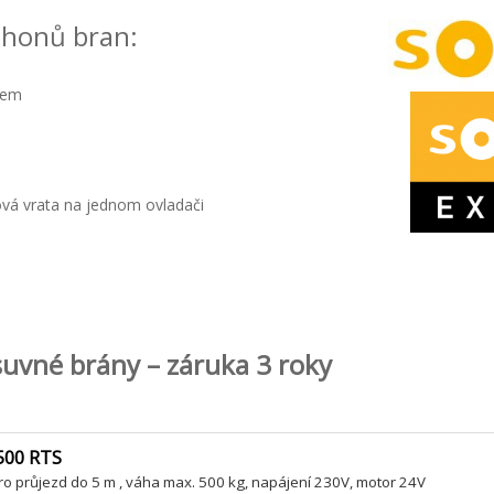
ohonů bran:
zem
ová vrata na jednom ovladači
uvné brány – záruka 3 roky
500 RTS
o průjezd do 5 m , váha max. 500 kg, napájení 230V, motor 24V