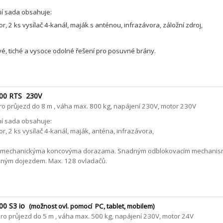
í sada obsahuje:
or, 2 ks vysílač 4-kanál, maják s anténou, infrazávora, záložní zdroj,
vé, tiché a vysoce odolné řešení pro posuvné brány.
800 RTS 230V
o průjezd do 8 m , váha max. 800 kg, napájení 230V, motor 230V
í sada obsahuje:
or, 2 ks vysílač 4-kanál, maják, anténa, infrazávora,
 mechanickýma koncovýma dorazama. Snadným odblokovacím mechani
ným dojezdem. Max. 128 ovladačů.
00 S3 io
(možnost ovl. pomocí PC, tablet, mobilem)
o průjezd do 5 m , váha max. 500 kg, napájení 230V, motor 24V