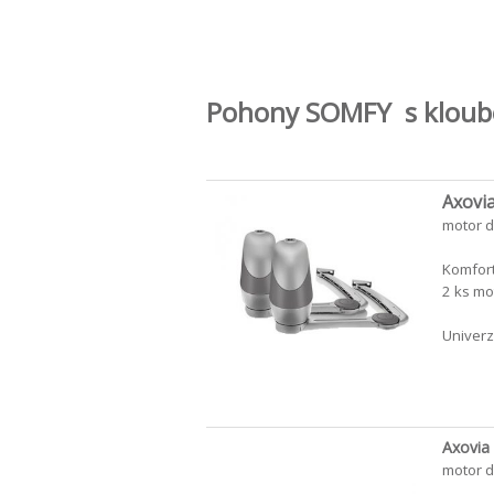
Pohony
SOMFY
s kloub
Axovi
motor d
Komfort
2 ks mot
Univerz
Axovia
motor d