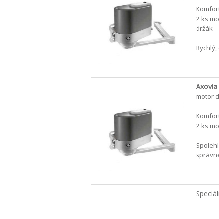
Komfort
2 ks mot
držák
Rychlý,
Axovia 
motor d
Komfort
2 ks mot
Spolehl
správné
Speciá