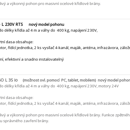
livý a výkonný pohon pro masivní ocelové křídlové brány.
o L 230V RTS
nový model pohonu
do délky křídla až 4 m a váhy do 400 kg, napájení 230V,
tní dasa obsahuje:
tor, řídící jednotka, 2 ks vysílač 4-kanál, maják, anténa, infrazávora, zálož
í, efektivní a snadno instalovatelný
O L 3S io
(možnost ovl. pomocí PC, tablet, mobilem) nový model poho
do délky křídla až 4 m a váhy do 400 kg, napájení 230V, motory 24V
tní dasa obsahuje:
tor, řídící jednotka, 2 ks vysílač 4-kanál, maják, anténa, infrazávora, záložn
livý a výkonný pohon pro masivní ocelové křídlové brány. Funkce zpětnéh
lu správného zavření brány.