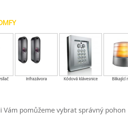
OMFY
sílač
Infrazávora
Kódová klávesnice
Blikající
di Vám pomůžeme vybrat správný pohon 