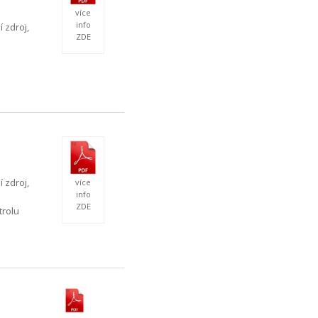
více
info
í zdroj,
ZDE
í zdroj,
více
info
ZDE
trolu