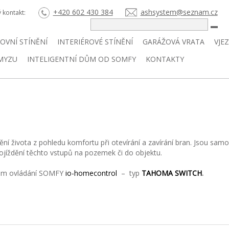
+420 602 430 384
ashsystem@seznam.cz
ý kontakt:
HLE
OVNÍ STÍNĚNÍ
INTERIÉROVÉ STÍNĚNÍ
GARÁŽOVÁ VRATA
VJE
HMYZU
INTELIGENTNÍ DŮM OD SOMFY
KONTAKTY
ní života z pohledu komfortu při otevírání a zavírání bran. Jsou sa
projíždění těchto vstupů na pozemek či do objektu.
em ovládání
SOMFY
io-homecontrol
– typ
TAHOMA SWITCH
.