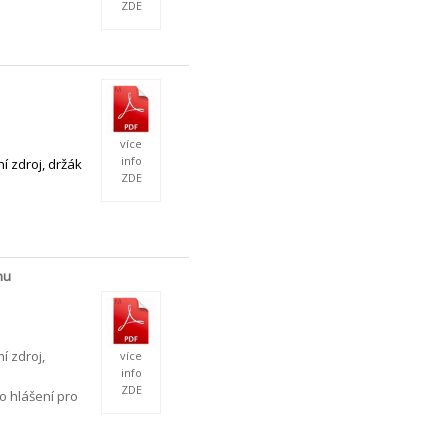
ZDE
více
info
ní
zdroj, držák
ZDE
nu
í zdroj,
více
info
ZDE
o hlášení pro