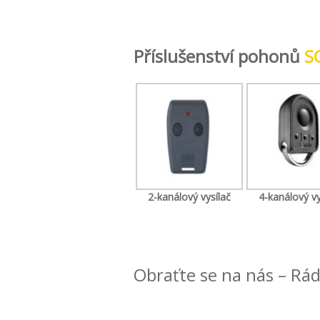
Příslušenství pohonů
S
2-kanálový vysílač
4-kanálový vy
Obraťte se na nás – Rá