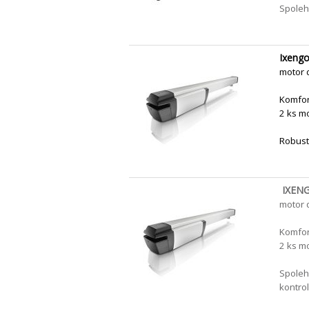
Spoleh
Ixeng
motor 
Komfor
2 ks mo
Robustn
IXENG
motor 
Komfor
2 ks mo
Spoleh
kontro