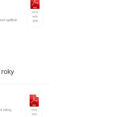
více
info
mocí zpětné
ZDE
 roky
í zdroj,
více
info