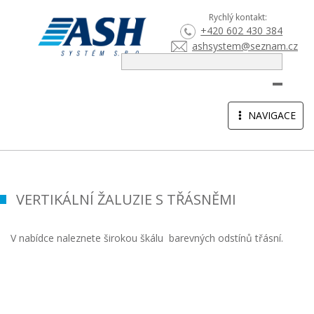
Rychlý kontakt:
+420 602 430 384
ashsystem@seznam.cz
HLEDA
TOGGLE
NAVIGACE
NAVIGATION
VERTIKÁLNÍ ŽALUZIE S TŘÁSNĚMI
V nabídce naleznete širokou škálu barevných odstínů třásní.