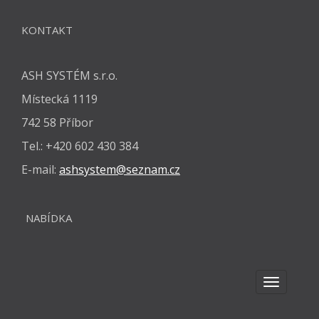
KONTAKT
ASH SYSTÉM s.r.o.
Místecká 1119
742 58 Příbor
Tel.: +420 602 430 384
E-mail:
ashsystem@seznam.cz
NABÍDKA
TOGGLE
NAVIGAT