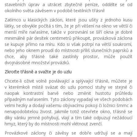
stavebních úprav a utrácet zbytečně peníze, oddělte se od
okolního světa závěsem v podobě textilních třásní!
Zatímco u klasických záclon, které jsou ušity z jednoho kusu
látky, se obvykle počítá s tím, že je při věšení na okno ve větší či
menší míře nařasíme, takže v porovnání se šíří okna je dobré
minimálně pár desítek centimetrů přikoupit, provázková záclona
se kupuje přímo na míru. Kdo si však potrpí na větší soukromí,
nebo jeho oknem proudí do místnosti příliš slunečních paprsků a
chce, aby třásně také zastínily prostor, může použít
dvojnásobné množství provázků.
Zkroťte třásně a svažte je do uzlu
Chcete-li oživit volně povlávající a splývající třásně, můžete je
v kterémkoli místě svázat do uzlu pomocí stuhy ve stejné či
naopak kontrastní barvě nebo změnit hustotu průhledu
případným nařasením. Tyto záclony vypadají ve všech podobách
velmi hezky a dodají vašemu obývacímu pokoji či ložnici šmrnc a
nenapodobitelou živost. Jakmile totiž otevřete okno, třásně se
díky vánku jemně pohybují, vlají a tím také odpuzují nežádoucí
hmyz, který by do místnosti mohl vlétnout zvenčí.
Provázkové záclony či závěsy se dobře udržují se a mají