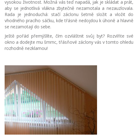
vysokou životnost. Možná vás teď napadá, jak je skládat a prát,
aby se jednotlivá vlákna zbytečně nezamotala a nezauzlovala.
Rada je jednoduchá: stačí záclonu šetrně složit a vložit do
vhodného pracího sáčku, kde třásně nedojdou k úhoně a hlavně
se nezamotají do sebe.
Ještě pořád přemýšlíte, čím ozvláštnit svůj byt? Rozvlňte své
okno a dodejte mu šmrnc, třásňové záclony vás v tomto ohledu
rozhodně nezklamou!