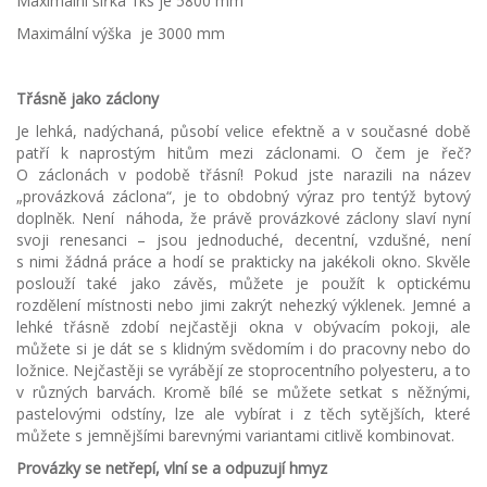
Maximální šířka 1ks je 5800 mm
Maximální výška je 3000 mm
Třásně jako záclony
Je lehká, nadýchaná, působí velice efektně a v současné době
patří k naprostým hitům mezi záclonami. O čem je řeč?
O záclonách v podobě třásní! Pokud jste narazili na název
„provázková záclona“, je to obdobný výraz pro tentýž bytový
doplněk. Není náhoda, že právě provázkové záclony slaví nyní
svoji renesanci – jsou jednoduché, decentní, vzdušné, není
s nimi žádná práce a hodí se prakticky na jakékoli okno. Skvěle
poslouží také jako závěs, můžete je použít k optickému
rozdělení místnosti nebo jimi zakrýt nehezký výklenek. Jemné a
lehké třásně zdobí nejčastěji okna v obývacím pokoji, ale
můžete si je dát se s klidným svědomím i do pracovny nebo do
ložnice. Nejčastěji se vyrábějí ze stoprocentního polyesteru, a to
v různých barvách. Kromě bílé se můžete setkat s něžnými,
pastelovými odstíny, lze ale vybírat i z těch sytějších, které
můžete s jemnějšími barevnými variantami citlivě kombinovat.
Provázky se netřepí, vlní se a odpuzují hmyz