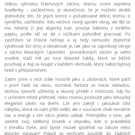
Velkou výhodou třásňových záclon, kterou ocení zejména
švadlenky – začátečnice, je skutečnost, že je můžete zkrátit
jednoduše tím, že jejich konce v požadované délce, kterou si
vyměříte, ustřihnete. Kdo nechce rovný spodní okraj, ale líbí se
mu zvlněný či jiný atypický tvar, použije šablonu z tvrdého
papíru, podle níž se dá s nůžkami pohodlně pracovat. Po
zastřižení se třásně netřepí a vy tedy nemusíte zbytečně
vytahovat šicí stroj a obrubovat je, tak jako se zapošívají okraje
u záclon klasických. Upevnění provázkových záclon je velmi
snadné, stačí mít po ruce klasické žabky, které se běžně
používají a dají se koupit v každém obchodě, který nabízí bytový
textil s příslušenstvím.
Zatím jsme o nich stále hovořili jako o záclonách, které patří
v první řadě na okno, nicméně fantazii se meze nekladou.
Mohou vytvořit užitečný a vkusný předěl v místnosti, kdy ho
v určeném místě přehradí, nebo rovnou posloužit jako lehoučký
elegantní závěs na dveře. Lze jimi zakrýt i jakoukoli část
nábytku, která se nám příliš nelíbí, ale v současné chvíli nemáme
čas a energii s tím něco jiného udělat. Přemýšlíte o tom, jak
zastínit svůj oblíbený koutek v obyváku, kde si pravidelně
v křesílku čtete, aniž byste museli spoléhat na žaluzie nebo
klasický paravan? Pokud se nechcete pouštět do žádných