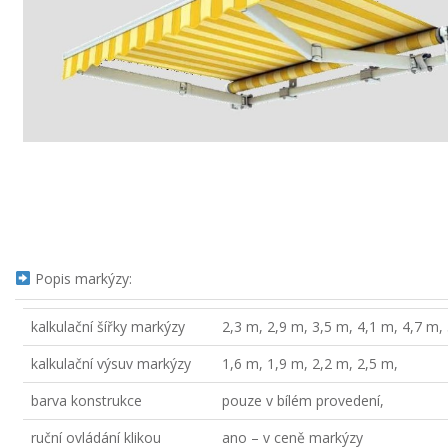
Popis markýzy:
kalkulační šířky markýzy
2,3 m, 2,9 m, 3,5 m, 4,1 m, 4,7 m,
kalkulační výsuv markýzy
1,6 m, 1,9 m, 2,2 m, 2,5 m,
barva konstrukce
pouze v bílém provedení,
ruční ovládání klikou
ano – v ceně markýzy