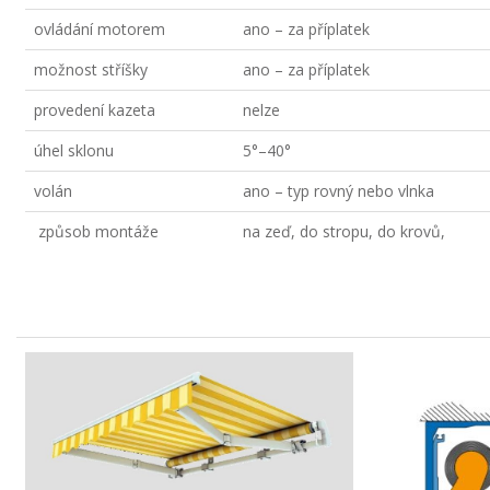
ovládání motorem
ano – za příplatek
možnost stříšky
ano – za příplatek
provedení kazeta
nelze
úhel sklonu
5°–40°
volán
ano – typ rovný nebo vlnka
způsob montáže
na zeď, do stropu, do krovů,