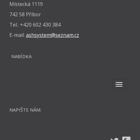
Místecká 1119
742 58 Příbor
Tel.: +420 602 430 384
E-mail:
ashsystem@seznam.cz
NABÍDKA
TOGGLE
NAVIGAT
NAPIŠTE NÁM: