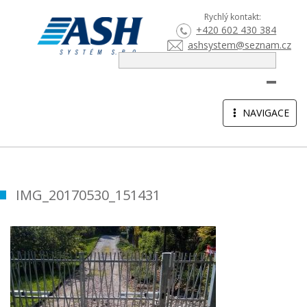
Rychlý kontakt:
+420 602 430 384
ashsystem@seznam.cz
HLEDA
TOGGLE
NAVIGACE
NAVIGATION
IMG_20170530_151431